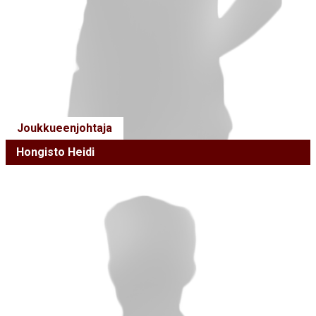
Joukkueenjohtaja
Hongisto Heidi