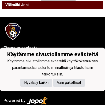
Välimäki Joni
Tietosuojaseloste
Käytämme sivustollamme evästeitä
Ylöjärven Ilves ry
Käytämme sivustollamme evästeitä käyttökokemuksen
Kuruntie 26, 33480 Ylöjärvi
parantamiseksi sekä toiminnallisiin ja tilastollisiin
y-tunnus: 1017797-7
tarkoituksiin.
Hyväksy kaikki
Vain pakolliset
Powered by