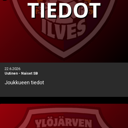
22.6.2026
Uutinen
-
Naiset SB
Joukkueen tiedot