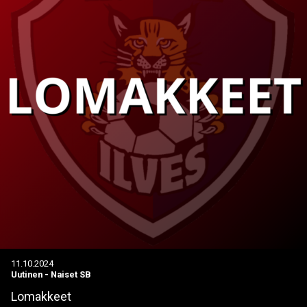
11.10.2024
Uutinen
-
Naiset SB
Lomakkeet