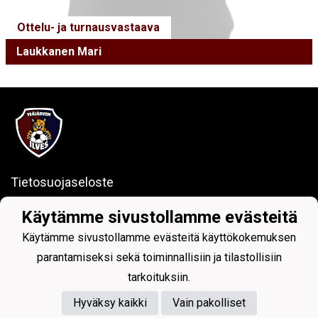
Ottelu- ja turnausvastaava
Laukkanen Mari
Tietosuojaseloste
Ylöjärven Ilves ry
Käytämme sivustollamme evästeitä
Käytämme sivustollamme evästeitä käyttökokemuksen
Kuruntie 26, 33480 Ylöjärvi
y-tunnus: 1017797-7
parantamiseksi sekä toiminnallisiin ja tilastollisiin
tarkoituksiin.
Hyväksy kaikki
Vain pakolliset