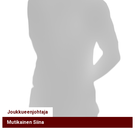
Joukkueenjohtaja
Mutikainen Siina