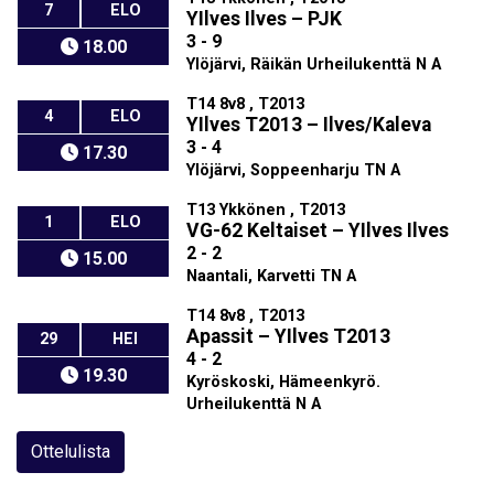
7
ELO
YIlves Ilves
–
PJK
3 - 9
18.00
Ylöjärvi, Räikän Urheilukenttä N A
T14 8v8 , T2013
4
ELO
YIlves T2013
–
Ilves/Kaleva
3 - 4
17.30
Ylöjärvi, Soppeenharju TN A
T13 Ykkönen , T2013
1
ELO
VG-62 Keltaiset
–
YIlves Ilves
2 - 2
15.00
Naantali, Karvetti TN A
T14 8v8 , T2013
Apassit
–
YIlves T2013
29
HEI
4 - 2
19.30
Kyröskoski, Hämeenkyrö.
Urheilukenttä N A
Ottelulista