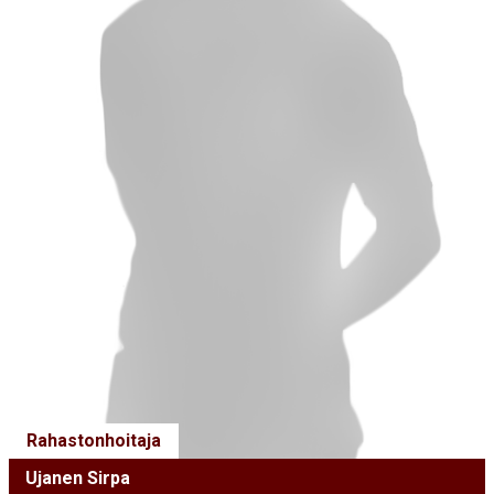
Rahastonhoitaja
Ujanen Sirpa