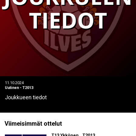
11.10.2024
Uutinen
-
T2013
Joukkueen tiedot
Viimeisimmät ottelut
T13 Ykkönen , T2013