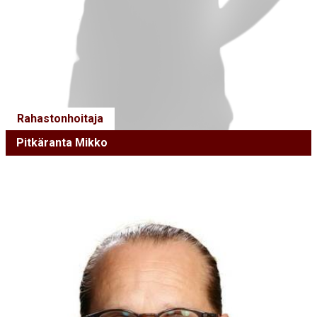
Rahastonhoitaja
Pitkäranta Mikko