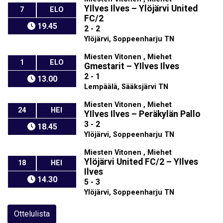
YIlves Ilves
–
Ylöjärvi United
7
ELO
FC/2
19.45
2 - 2
Ylöjärvi, Soppeenharju TN
Miesten Vitonen , Miehet
1
ELO
Gmestarit
–
YIlves Ilves
2 - 1
13.00
Lempäälä, Sääksjärvi TN
Miesten Vitonen , Miehet
24
HEI
YIlves Ilves
–
Peräkylän Pallo
3 - 2
18.45
Ylöjärvi, Soppeenharju TN
Miesten Vitonen , Miehet
Ylöjärvi United FC/2
–
YIlves
18
HEI
Ilves
14.30
5 - 3
Ylöjärvi, Soppeenharju TN
Ottelulista