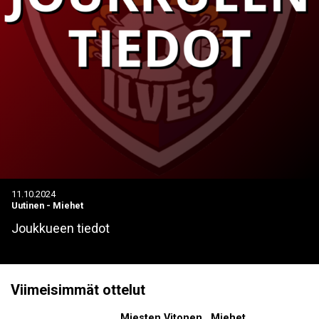
11.10.2024
Uutinen
-
Miehet
Joukkueen tiedot
Viimeisimmät ottelut
Miesten Vitonen , Miehet