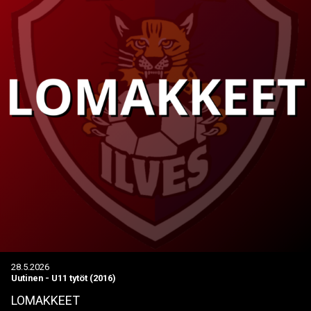
28.5.2026
Uutinen
-
U11 tytöt (2016)
LOMAKKEET