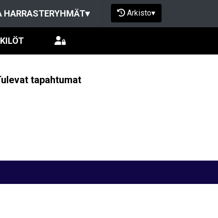
Arkisto
▾
A HARRASTERYHMÄT
▾
KILÖT
ulevat tapahtumat