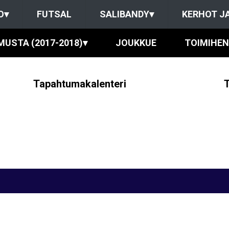
O
▾
FUTSAL
SALIBANDY
▾
KERHOT J
MUSTA (2017-2018)
▾
JOUKKUE
TOIMIHEN
Tapahtumakalenteri
T