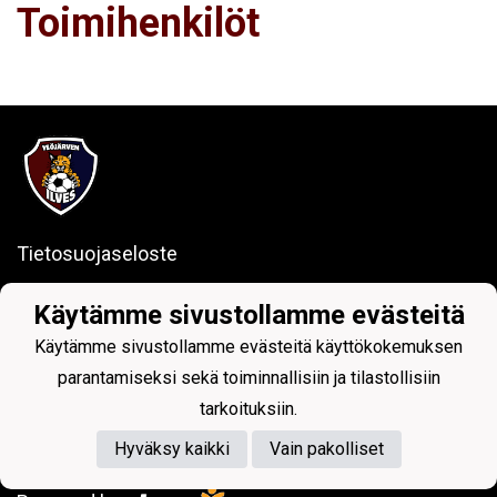
Toimihenkilöt
Tietosuojaseloste
Ylöjärven Ilves ry
Käytämme sivustollamme evästeitä
Kuruntie 26, 33480 Ylöjärvi
Käytämme sivustollamme evästeitä käyttökokemuksen
y-tunnus: 1017797-7
parantamiseksi sekä toiminnallisiin ja tilastollisiin
tarkoituksiin.
Hyväksy kaikki
Vain pakolliset