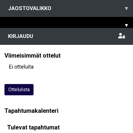
JAOSTOVALIKKO
▾
▾
KIRJAUDU
Viimeisimmät ottelut
Ei otteluita
Ottelulista
Tapahtumakalenteri
Tulevat tapahtumat