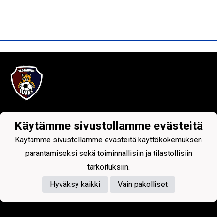
Tietosuojaseloste
Käytämme sivustollamme evästeitä
Ylöjärven Ilves ry
Käytämme sivustollamme evästeitä käyttökokemuksen
parantamiseksi sekä toiminnallisiin ja tilastollisiin
Kuruntie 26, 33480 Ylöjärvi
tarkoituksiin.
y-tunnus: 1017797-7
Hyväksy kaikki
Vain pakolliset