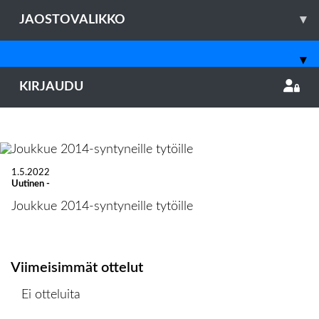
JAOSTOVALIKKO
▾
LISÄTIETOJA JOUKKUEESTA KLIKKAAMALLA
▾
KUVAA
KIRJAUDU
Previous
Nex
1.5.2022
Uutinen
-
Joukkue 2014-syntyneille tytöille
Viimeisimmät ottelut
Ei otteluita