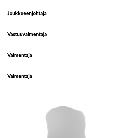
Joukkueenjohtaja
Hongisto Heidi
Vastuuvalmentaja
Ylinen Emilia
Valmentaja
Salo Risto
Valmentaja
Vähä-Peltomäki Mikko