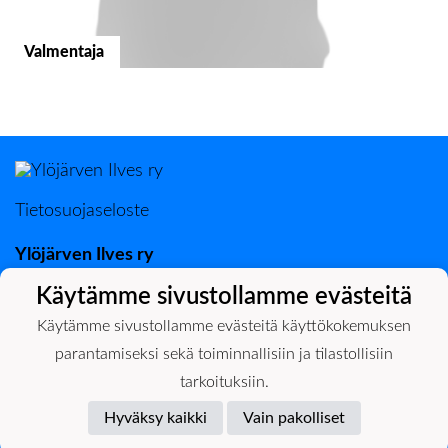
Valmentaja
Veijonen Juha
Tietosuojaseloste
Ylöjärven Ilves ry
Käytämme sivustollamme evästeitä
Kuruntie 26, 33480 Ylöjärvi
y-tunnus: 1017797-7
Käytämme sivustollamme evästeitä käyttökokemuksen
parantamiseksi sekä toiminnallisiin ja tilastollisiin
tarkoituksiin.
Hyväksy kaikki
Vain pakolliset
Powered by