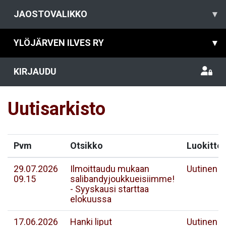
JAOSTOVALIKKO
▾
YLÖJÄRVEN ILVES RY
▾
KIRJAUDU
Uutisarkisto
Pvm
Otsikko
Luokittel
29.07.2026
Ilmoittaudu mukaan
Uutinen
09.15
salibandyjoukkueisiimme!
- Syyskausi starttaa
elokuussa
17.06.2026
Hanki liput
Uutinen