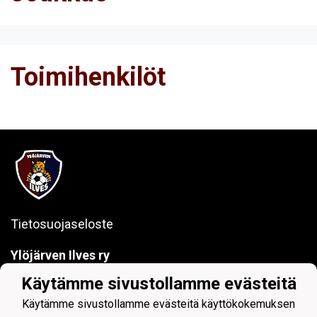
Toimihenkilöt
Tietosuojaseloste
Ylöjärven Ilves ry
Käytämme sivustollamme evästeitä
Kuruntie 26, 33480 Ylöjärvi
y-tunnus: 1017797-7
Käytämme sivustollamme evästeitä käyttökokemuksen