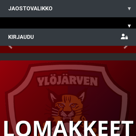
JAOSTOVALIKKO
▾
Tervetuloa YIlveksen Naisten
salibandyjoukkueen sivuille!
▾
Klikkaa kuvaa ja lue lisää joukkueen toiminnasta!
KIRJAUDU
Previous
Nex