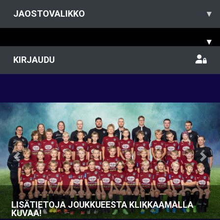
JAOSTOVALIKKO
▾
▾
KIRJAUDU
Previous
Nex
LISÄTIETOJA JOUKKUEESTA KLIKKAAMALLA
KUVAA!