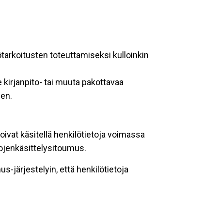
ötarkoitusten toteuttamiseksi kulloinkin
 kirjanpito- tai muuta pakottavaa
een.
oivat käsitellä henkilötietoja voimassa
tojenkäsittelysitoumus.
-järjestelyin, että henkilötietoja