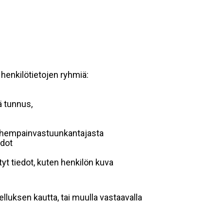
 henkilötietojen ryhmiä:
ä tunnus,
 vanhempainvastuunkantajasta
edot
yt tiedot, kuten henkilön kuva
lluksen kautta, tai muulla vastaavalla