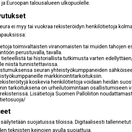
 ja Euroopan talousalueen ulkopuolelle.
vutukset
ura ei myy tai vuokraa rekisteröidyn henkilötietoja kolman
tapauksissa:
etoja toimivaltaisten viranomaisten tai muiden tahojen e
töön perustuvalla, tavalla.
 tieteellistä tai historiallista tutkimusta varten edellyttäe
e niistä tunnistettavissa.
uostumuksensa seuran yhteistyökumppaneiden sähköiseen 
hteistyökumppaneille markkinointitarkoituksiin.
 rekisteröityjä koskevia henkilötietoja voidaan heidän 
iennin tarkoituksena on urheilutoimintaan osallistumiseen v
kka-rekisterissä. Lisätietoja Suomen Palloliiton noudattama
/tietosuoja/
teet
äilytetään suojatuissa tiloissa. Digitaalisesti tallennetut 
en teknisten keinojen avulla suojattuja.