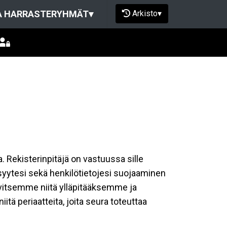
Arkisto
▾
A HARRASTERYHMÄT
▾
a. Rekisterinpitäjä on vastuussa sille
isyytesi sekä henkilötietojesi suojaaminen
rvitsemme niitä ylläpitääksemme ja
tä periaatteita, joita seura toteuttaa