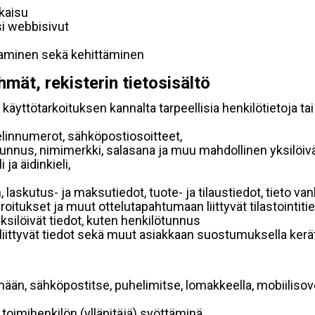
lkaisu
si webbisivut
taminen sekä kehittäminen
hmät, rekisterin tietosisältö
käyttötarkoituksen kannalta tarpeellisia henkilötietoja tai
elinnumerot, sähköpostiosoitteet,
ätunnus, nimimerkki, salasana ja muu mahdollinen yksilöiv
ja äidinkieli,
, laskutus- ja maksutiedot, tuote- ja tilaustiedot, tieto
 varoitukset ja muut ottelutapahtumaan liittyvät tilastointiti
yksilöivät tiedot, kuten henkilötunnus
 liittyvät tiedot sekä muut asiakkaan suostumuksella kerät
mään, sähköpostitse, puhelimitse, lomakkeella, mobiilisove
i toimihenkilön (ylläpitäjä) syöttäminä