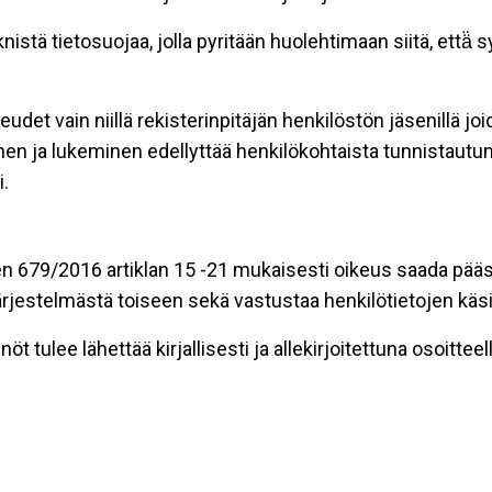
stä tietosuojaa, jolla pyritään huolehtimaan siitä, että̈
eudet vain niillä rekisterinpitäjän henkilöstön jäsenillä j
nen ja lukeminen edellyttää henkilökohtaista tunnistautum
.
n 679/2016 artiklan 15 -21 mukaisesti oikeus saada pääsy 
t järjestelmästä toiseen sekä vastustaa henkilötietojen käsi
öt tulee lähettää kirjallisesti ja allekirjoitettuna osoitteell