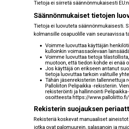
Tietoja ei siirretä säännönmukaisesti EU:n
Säännönmukaiset tietojen luo
Tietoja ei luovuteta säännönmukaisesti. Se
kolmansille osapuolille vain seuraavissa 
Voimme luovuttaa käyttäjän henkilöti
kulloinkin voimassaolevaan lainsäädän
Voimme luovuttaa tietoja tilastollista,
muotoon, että tiedon kohde ei enää ol
Jos käyttäjä on erikseen antanut s
tietoja luovuttaa tarkoin valituille y
Tähän jäsenrekisteriin tallennettuja
Palloliiton Pelipaikka -rekisteriin. V
rekisteröinti ja hallinnointi Pelipai
osoitteesta https://www.palloliitto.fi
Rekisterin suojauksen periaat
Rekisteriä koskevat manuaaliset aineistot s
jotka ovat palomuurein, salasanoin ja muid