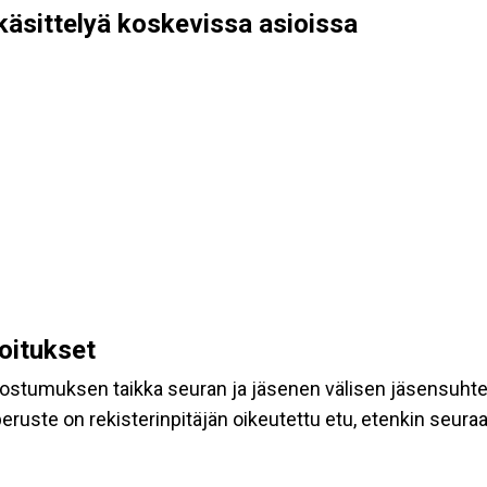
käsittelyä koskevissa asioissa
koitukset
suostumuksen taikka seuran ja jäsenen välisen jäsensuht
eruste on rekisterinpitäjän oikeutettu etu, etenkin seuraav