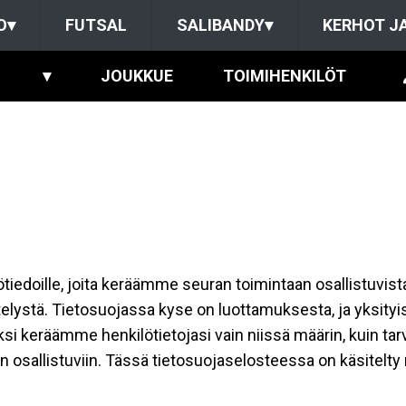
O
▾
FUTSAL
SALIBANDY
▾
KERHOT J
▾
JOUKKUE
TOIMIHENKILÖT
ilötiedoille, joita keräämme seuran toimintaan osallistuvist
ttelystä. Tietosuojassa kyse on luottamuksesta, ja yksity
ksi keräämme henkilötietojasi vain niissä määrin, kuin ta
allistuviin. Tässä tietosuojaselosteessa on käsitelty nii