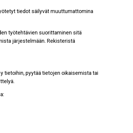
 syötetyt tiedot säilyvät muuttumattomina
oiden työtehtävien suorittaminen sitä
ista järjestelmään. Rekisteristä
tietoihin, pyytää tietojen oikaisemista tai
ttelyä.
a: