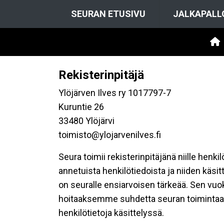
SEURAN ETUSIVU
JALKAPALL
Rekisterinpitäjä
Ylöjärven Ilves ry 1017797-7
Kuruntie 26
33480 Ylöjärvi
toimisto@ylojarvenilves.fi
Seura toimii rekisterinpitäjänä niille henk
annetuista henkilötiedoista ja niiden käsi
on seuralle ensiarvoisen tärkeää. Sen vuo
hoitaaksemme suhdetta seuran toimintaan os
henkilötietoja käsittelyssä.