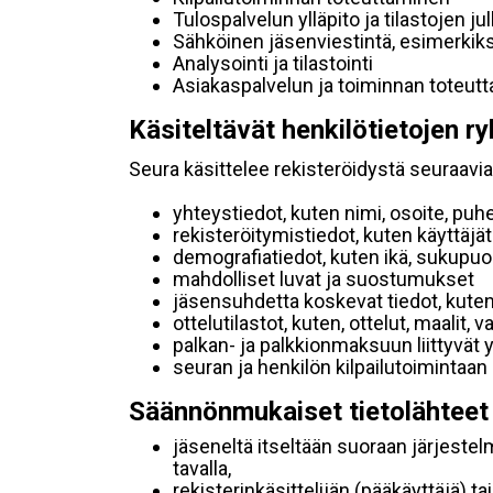
Tulospalvelun ylläpito ja tilastojen ju
Sähköinen jäsenviestintä, esimerkik
Analysointi ja tilastointi
Asiakaspalvelun ja toiminnan toteut
Käsiteltävät henkilötietojen ry
Seura käsittelee rekisteröidystä seuraavia 
yhteystiedot, kuten nimi, osoite, puh
rekisteröitymistiedot, kuten käyttäj
demografiatiedot, kuten ikä, sukupuoli 
mahdolliset luvat ja suostumukset
jäsensuhdetta koskevat tiedot, kuten
ottelutilastot, kuten, ottelut, maalit,
palkan- ja palkkionmaksuun liittyvät 
seuran ja henkilön kilpailutoimintaan
Säännönmukaiset tietolähteet
jäseneltä itseltään suoraan järjestel
tavalla,
rekisterinkäsittelijän (pääkäyttäjä) ta