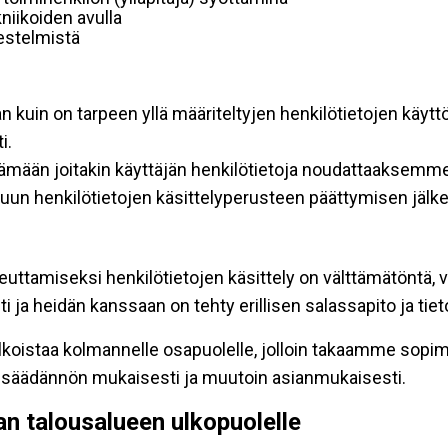
niikoiden avulla
rjestelmistä
an kuin on tarpeen yllä määriteltyjen henkilötietojen käytt
i.
ttämään joitakin käyttäjän henkilötietoja noudattaaksemme
un henkilötietojen käsittelyperusteen päättymisen jälk
teuttamiseksi henkilötietojen käsittely on välttämätöntä, v
 ja heidän kanssaan on tehty erillisen salassapito ja tie
koistaa kolmannelle osapuolelle, jolloin takaamme sopimus
insäädännön mukaisesti ja muutoin asianmukaisesti.
pan talousalueen ulkopuolelle