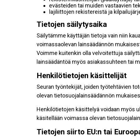
evästeiden tai muiden vastaavien tek
lajiliittojen rekistereistä ja kilpailujä
Tietojen säilytysaika
Säilytämme käyttäjän tietoja vain niin kau
voimassaolevan lainsäädännön mukaisest
Voimme kuitenkin olla velvoitettuja säily
lainsäädäntöä myös asiakassuhteen tai mu
Henkilötietojen käsittelijät
Seuran työntekijät, joiden työtehtävien to
olevan tietosuojalainsäädännön mukaisesti
Henkilötietojen käsittelyä voidaan myös ul
käsitellään voimassa olevan tietosuojala
Tietojen siirto EU:n tai Euroo