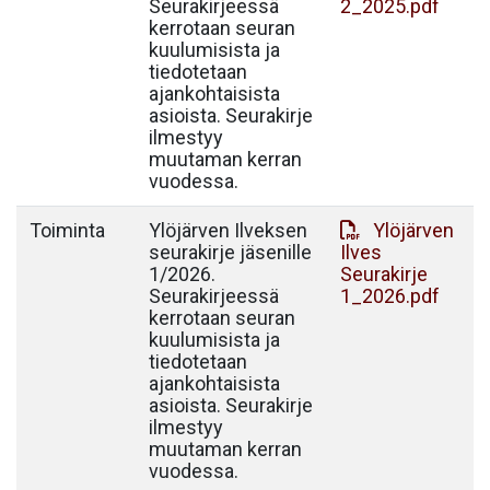
Seurakirjeessä
2_2025.pdf
kerrotaan seuran
kuulumisista ja
tiedotetaan
ajankohtaisista
asioista. Seurakirje
ilmestyy
muutaman kerran
vuodessa.
Toiminta
Ylöjärven Ilveksen
Ylöjärven
seurakirje jäsenille
Ilves
1/2026.
Seurakirje
Seurakirjeessä
1_2026.pdf
kerrotaan seuran
kuulumisista ja
tiedotetaan
ajankohtaisista
asioista. Seurakirje
ilmestyy
muutaman kerran
vuodessa.